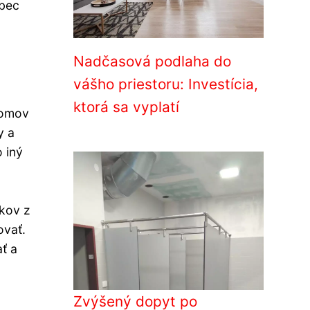
ôbec
Nadčasová podlaha do
vášho priestoru: Investícia,
ktorá sa vyplatí
domov
y a
 iný
.
nkov z
ovať.
ať a
Zvýšený dopyt po