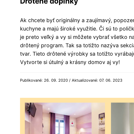
Drôtené doplnky
Ak chcete byť originálny a zaujímavý, popozer
kuchyne a majú široké využitie. Či sú to polič
je preto veľký a vy si môžete vybrať všetko na 
drôtený program. Tak sa totižto nazýva sekcia,
tvar. Tieto drôtené výrobky sa totižto vyrába
Vytvorte si útulný a krásny domov aj vy!
Publikované: 26. 09. 2020 / Aktualizované: 07. 06. 2023