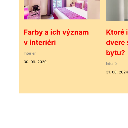
Farby a ich význam
Ktoré 
v interiéri
dvere
bytu?
Interiér
30. 09. 2020
Interiér
31. 08. 2024