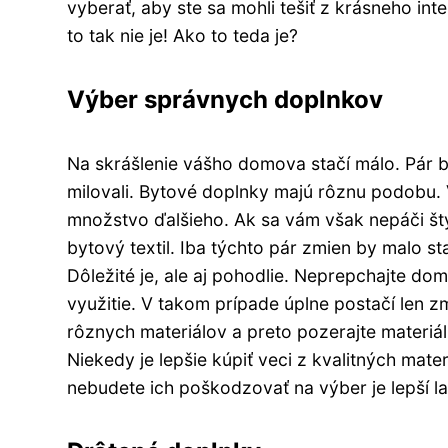
vyberať, aby ste sa mohli tešiť z krásneho int
to tak nie je! Ako to teda je?
Výber správnych doplnkov
Na skrášlenie vášho domova stačí málo. Pár b
milovali. Bytové doplnky majú rôznu podobu. 
množstvo ďalšieho. Ak sa vám však nepáči štýl
bytový textil. Iba týchto pár zmien by malo st
Dôležité je, ale aj pohodlie. Neprepchajte do
využitie. V takom prípade úplne postačí len 
rôznych materiálov a preto pozerajte materi
Niekedy je lepšie kúpiť veci z kvalitných mate
nebudete ich poškodzovať na výber je lepší lac