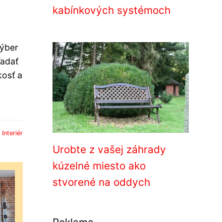
kabínkových systémoch
Výber
ľadať
kosť a
:
Interiér
Urobte z vašej záhrady
kúzelné miesto ako
stvorené na oddych