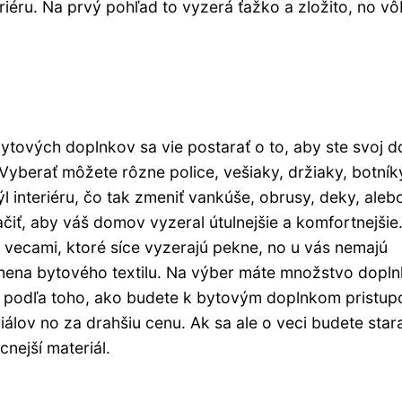
eriéru. Na prvý pohľad to vyzerá ťažko a zložito, no v
ytových doplnkov sa vie postarať o to, aby ste svoj 
Vyberať môžete rôzne police, vešiaky, držiaky, botník
 interiéru, čo tak zmeniť vankúše, obrusy, deky, alebo
ačiť, aby váš domov vyzeral útulnejšie a komfortnejšie
m vecami, ktoré síce vyzerajú pekne, no u vás nemajú
zmena bytového textilu. Na výber máte množstvo dopl
ál podľa toho, ako budete k bytovým doplnkom pristup
riálov no za drahšiu cenu. Ak sa ale o veci budete star
nejší materiál.