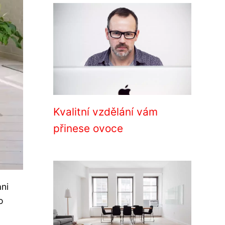
Kvalitní vzdělání vám
přinese ovoce
ani
o