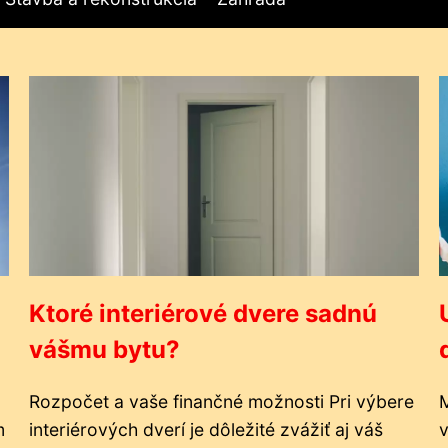
Ktoré interiérové dvere sadnú
vášmu bytu?
Rozpočet a vaše finančné možnosti Pri výbere
M
m
interiérových dverí je dôležité zvážiť aj váš
v