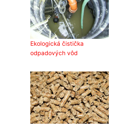
Ekologická čistička
odpadových vôd