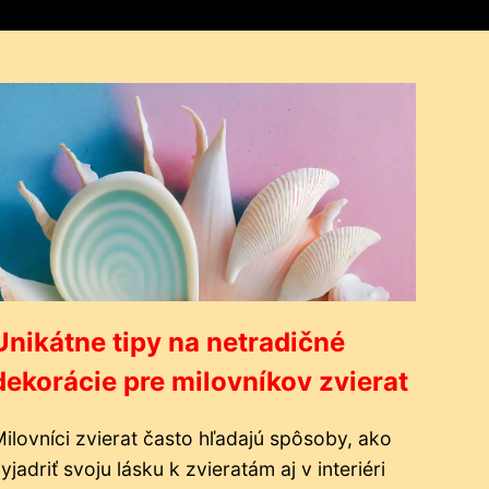
Unikátne tipy na netradičné
dekorácie pre milovníkov zvierat
ilovníci zvierat často hľadajú spôsoby, ako
yjadriť svoju lásku k zvieratám aj v interiéri