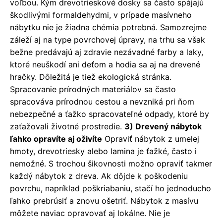
voľbou. Kým drevotrieskové dosky sa často spájajú
škodlivými formaldehydmi, v prípade masívneho
nábytku nie je žiadna chémia potrebná. Samozrejme
záleží aj na type povrchovej úpravy, na trhu sa však
bežne predávajú aj zdravie nezávadné farby a laky,
ktoré neuškodí ani deťom a hodia sa aj na drevené
hračky. Dôležitá je tiež ekologická stránka.
Spracovanie prírodných materiálov sa často
spracováva prírodnou cestou a nevzniká pri ňom
nebezpečné a ťažko spracovateľné odpady, ktoré by
zaťažovali životné prostredie.
3) Drevený nábytok
ľahko opravíte aj oživíte
Opraviť nábytok z umelej
hmoty, drevotriesky alebo lamina je ťažké, často i
nemožné. S trochou šikovnosti možno opraviť takmer
každý nábytok z dreva. Ak dôjde k poškodeniu
povrchu, napríklad poškriabaniu, stačí ho jednoducho
ľahko prebrúsiť a znovu ošetriť. Nábytok z masívu
môžete naviac opravovať aj lokálne. Nie je