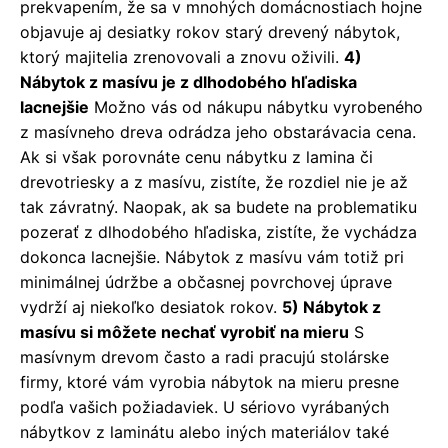
prekvapením, že sa v mnohých domácnostiach hojne
objavuje aj desiatky rokov starý drevený nábytok,
ktorý majitelia zrenovovali a znovu oživili.
4)
Nábytok z masívu je z dlhodobého hľadiska
lacnejšie
Možno vás od nákupu nábytku vyrobeného
z masívneho dreva odrádza jeho obstarávacia cena.
Ak si však porovnáte cenu nábytku z lamina či
drevotriesky a z masívu, zistíte, že rozdiel nie je až
tak závratný. Naopak, ak sa budete na problematiku
pozerať z dlhodobého hľadiska, zistíte, že vychádza
dokonca lacnejšie. Nábytok z masívu vám totiž pri
minimálnej údržbe a občasnej povrchovej úprave
vydrží aj niekoľko desiatok rokov.
5) Nábytok z
masívu si môžete nechať vyrobiť na mieru
S
masívnym drevom často a radi pracujú stolárske
firmy, ktoré vám vyrobia nábytok na mieru presne
podľa vašich požiadaviek. U sériovo vyrábaných
nábytkov z laminátu alebo iných materiálov také