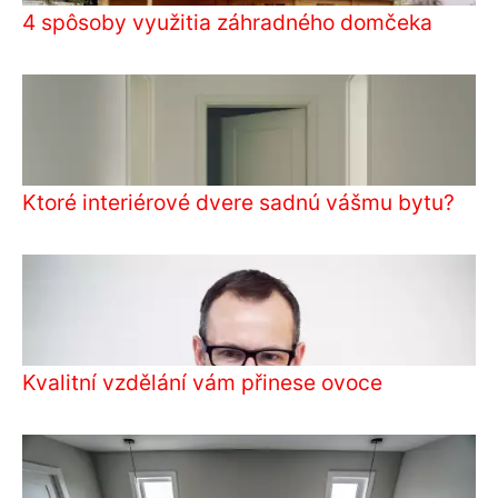
4 spôsoby využitia záhradného domčeka
Ktoré interiérové dvere sadnú vášmu bytu?
Kvalitní vzdělání vám přinese ovoce