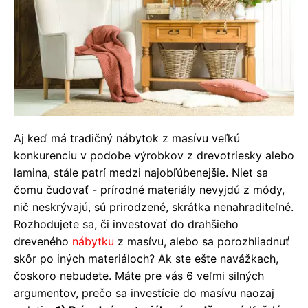
Aj keď má tradičný nábytok z masívu veľkú
konkurenciu v podobe výrobkov z drevotriesky alebo
lamina, stále patrí medzi najobľúbenejšie. Niet sa
čomu čudovať - ​​prírodné materiály nevyjdú z módy,
nič neskrývajú, sú prirodzené, skrátka nenahraditeľné.
Rozhodujete sa, či investovať do drahšieho
dreveného
nábytku
z masívu, alebo sa porozhliadnuť
skôr po iných materiáloch? Ak ste ešte navážkach,
čoskoro nebudete. Máte pre vás 6 veľmi silných
argumentov, prečo sa investície do masívu naozaj