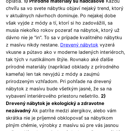
oplatia.
1) Prírodné materiály sú nadčasové
Každú
chvíľu sa vo svete nábytku objaví nejaký trend, ktorý
v aktuálnych návrhoch dominuje. Po nejakej dobe
však vyjde z módy a tí, ktorí si ho zadovážili, sa
musia niekoľko rokov pozerať na nábytok, ktorý už
dávno nie je "in". To sa v prípade kvalitného nábytku
z masívu nikdy nestane.
Drevený nábytok
vyzerá
vkusne a pútavo ako v moderne ladených interiéroch,
tak tých v rustikálnom štýle. Rovnako aké ďalšie
prírodné materiály (napríklad obklady z prírodného
kameňa) len tak nevyjdú z módy a zaujmú
prirodzeným vzhľadom. Pri pohľade na drevený
nábytok z masívu bude všetkým jasné, že sa na
vybavení interiérového priestoru nešetrilo.
2)
Drevený nábytok je ekologický a zdravotne
nezávadný
Ak patríte medzi alergikov, alebo vám
skrátka nie je príjemné obklopovať sa nábytkom
plným chémie, výrobky z masívu sú pre vás jasnou