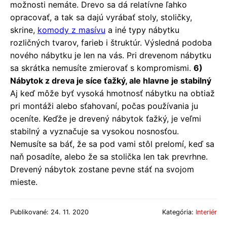
možnosti nemáte. Drevo sa dá relatívne ľahko
opracovať, a tak sa dajú vyrábať stoly, stoličky,
skrine,
komody z masívu
a iné typy nábytku
rozličných tvarov, farieb i štruktúr. Výsledná podoba
nového nábytku je len na vás. Pri drevenom nábytku
sa skrátka nemusíte zmierovať s kompromismi.
6)
Nábytok z dreva je síce ťažký, ale hlavne je stabilný
Aj keď môže byť vysoká hmotnosť nábytku na obtiaž
pri montáži alebo sťahovaní, počas používania ju
oceníte. Keďže je drevený nábytok ťažký, je veľmi
stabilný a vyznačuje sa vysokou nosnosťou.
Nemusíte sa báť, že sa pod vami stôl prelomí, keď sa
naň posadíte, alebo že sa stolička len tak prevrhne.
Drevený nábytok zostane pevne stáť na svojom
mieste.
Publikované: 24. 11. 2020
Kategória:
Interiér